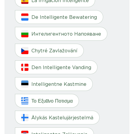
La Irrigación Inteligente
De Intelligente Bewatering
Интелигентното Напояване
Chytré Zavlažování
Den Intelligente Vanding
Intelligentne Kastmine
Το Εξυπνο Ποτισμα
Älykäs Kastelujärjestelmä