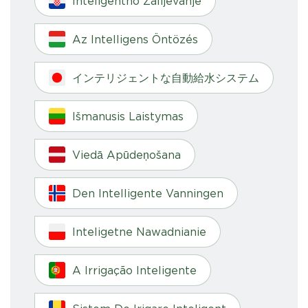
Inteligentno Zalijevanje
Az Intelligens Öntözés
インテリジェントな自動給水システム
Išmanusis Laistymas
Viedā Apūdeņošana
Den Intelligente Vanningen
Inteligetne Nawadnianie
A Irrigação Inteligente