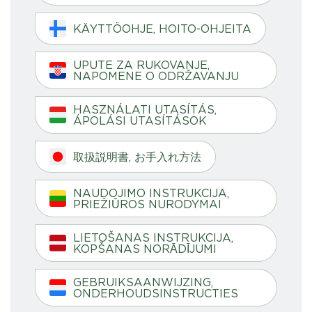
KÄYTTÖOHJE, HOITO-OHJEITA
UPUTE ZA RUKOVANJE,
NAPOMENE O ODRŽAVANJU
HASZNÁLATI UTASÍTÁS,
ÁPOLÁSI UTASÍTÁSOK
取扱説明書, お手入れ方法
NAUDOJIMO INSTRUKCIJA,
PRIEŽIŪROS NURODYMAI
LIETOŠANAS INSTRUKCIJA,
KOPŠANAS NORĀDĪJUMI
GEBRUIKSAANWIJZING,
ONDERHOUDSINSTRUCTIES