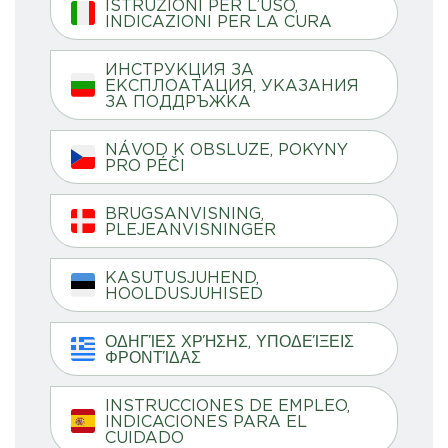
ISTRUZIONI PER L’USO,
INDICAZIONI PER LA CURA
ИНСТРУКЦИЯ ЗА
ЕКСПЛОАТАЦИЯ, УКАЗАНИЯ
ЗА ПОДДРЪЖКА
NÁVOD K OBSLUZE, POKYNY
PRO PÉČI
BRUGSANVISNING,
PLEJEANVISNINGER
KASUTUSJUHEND,
HOOLDUSJUHISED
ΟΔΗΓΊΕΣ ΧΡΉΣΗΣ, ΥΠΟΔΕΊΞΕΙΣ
ΦΡΟΝΤΊΔΑΣ
INSTRUCCIONES DE EMPLEO,
INDICACIONES PARA EL
CUIDADO