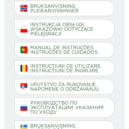
BRUKSANVISNING,
PLEIEANVISNINGER
INSTRUKCJA OBSŁUGI,
WSKAZÓWKI DOTYCZĄCE
PIELĘGNACJI
MANUAL DE INSTRUÇÕES,
INSTRUÇÕES DE CUIDADOS
INSTRUCȚIUNI DE UTILIZARE,
INSTRUCȚIUNI DE ÎNGRIJIRE
UPUTSTVO ZA RUKOVANJE,
NAPOMENE O ODRŽAVANJU
РУКОВОДСТВО ПО
ЭКСПЛУАТАЦИИ, УКАЗАНИЯ
ПО УХОДУ
BRUKSANVISNING,