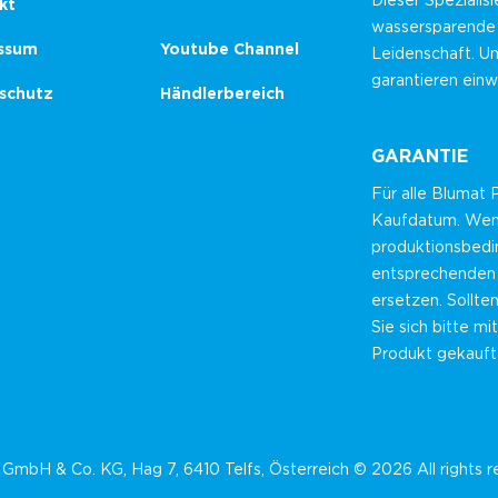
Dieser Spezialisi
kt
wassersparende
ssum
Youtube Channel
Leidenschaft. U
garantieren einw
schutz
Händlerbereich
GARANTIE
Für alle Blumat
Kaufdatum. Wenn 
produktionsbedin
entsprechenden 
ersetzen. Sollte
Sie sich bitte m
Produkt gekauft 
GmbH & Co. KG, Hag 7, 6410 Telfs, Österreich © 2026 All rights 