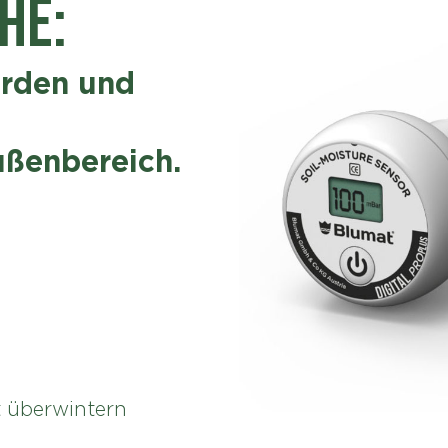
HE:
Erden und
ußenbereich.
rt überwintern